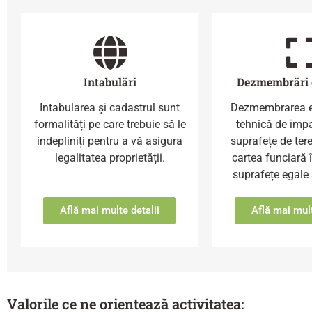
Intabulări
Dezmembrări 
Intabularea și cadastrul sunt
Dezmembrarea e
formalități pe care trebuie să le
tehnică de împa
indepliniți pentru a vă asigura
suprafețe de tere
legalitatea proprietății.
cartea funciară 
suprafețe egale 
Află mai multe detalii
Află mai mult
Valorile ce ne orientează activitatea: