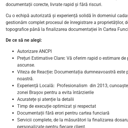
documentații corecte, livrate rapid și fără riscuri.
Cu o echipă autorizată și experiență solidă în domeniul cadas
gestionăm complet procesul de înregistrare a proprietăților, 
topografice până la finalizarea documentației în Cartea Func
De ce să ne alegi:
Autorizare ANCPI
Prețuri Estimative Clare
:
Vă oferim rapid o estimare de p
ascunse.
Viteza de Reacție
:
Documentația dumneavoastră este pr
noastră.
Experiență Locală
:
Profesionalism din 2013, cunoaște
zonei Brașov pentru a evita întârzierile
Acuratețe și atenție la detalii
Timp de execuție optimizat și respectat
Documentații fără erori pentru cartea funciară
Servicii complete, de la măsurători la finalizarea dosaru
personalizate pentru fiecare client.