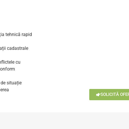
ia tehnică rapid
ații cadastrale
flictele cu
 conform
de situație
nerea
SOLICITĂ OFE