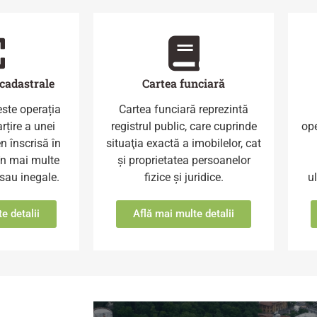
cadastrale
Cartea funciară
ste operația
Cartea funciară reprezintă
rțire a unei
registrul public, care cuprinde
ope
n înscrisă în
situaţia exactă a imobilelor, cat
în mai multe
și proprietatea persoanelor
sau inegale.
fizice și juridice.
u
e detalii
Află mai multe detalii