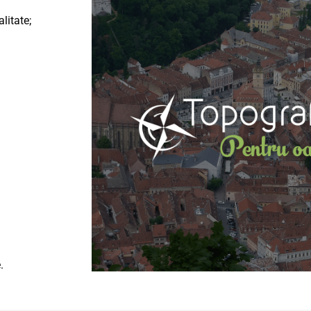
litate;
.