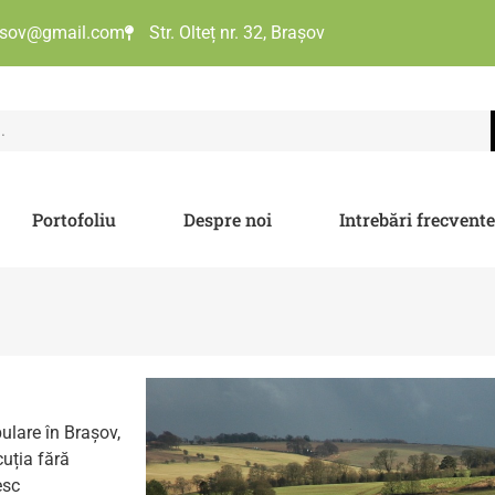
asov@gmail.com
Str. Olteț nr. 32, Brașov
Portofoliu
Despre noi
Intrebări frecvent
ulare în Brașov,
cuția fără
esc