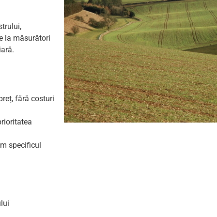
trului,
de la măsurători
iară.
reț, fără costuri
ioritatea
m specificul
lui