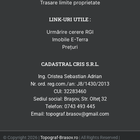
Trasare limite proprietate
LINK-URI UTILE :
Urmărire cerere RGI
Imobile E-Terra
Prețuri
CADASTRAL CRIS S.R.L.
Ing. Cristea Sebastian Adrian
Nr. ord. reg.com./an: J8/1430/2013
CUI: 32283460
Sediul social: Braşov, Str. Olteţ 32
Telefon:
0743 493 445
Email:
topograf.brasov@gmail.com
© Copyright 2026 |
Topograf-Brasov.ro
| All Rights Reserved |